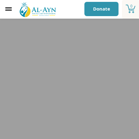
0
Donate