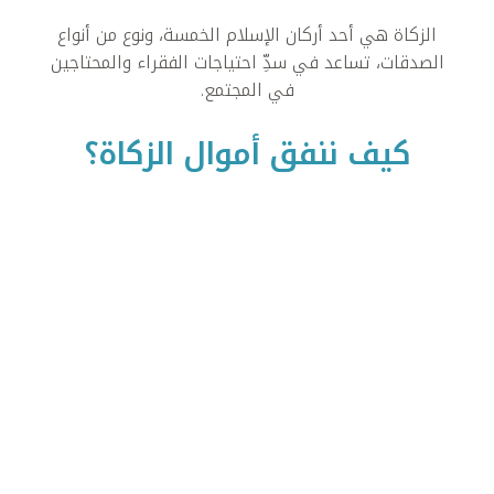
الزكاة هي أحد أركان الإسلام الخمسة، ونوع من أنواع
الصدقات، تساعد في سدِّ احتياجات الفقراء والمحتاجين
في المجتمع.
كيف ننفق أموال الزكاة؟
تُنفق مؤسسة العين أموال الزكاة التي تتسلمها على
تقديم الدعم الأساسي للأطفال اليتامى؛ تنفقها عليهم
في المقام الأول على شكل معونات مالية شهرية
لانتشالهم من الفقر.