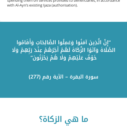
spending them on services provided to beneficiaries, in accordance
with Al-Ayn’s existing Ijaza (authorisation).
“إِنَّ الَّذِينَ آمَنُوا وَعَمِلُوا الصَّالِحَاتِ وَأَقَامُوا
الصَّلَاةَ وَآتَوُا الزَّكَاةَ لَهُمْ أَجْرُهُمْ عِنْدَ رَبِّهِمْ وَلَا
خَوْفٌ عَلَيْهِمْ وَلَا هُمْ يَحْزَنُونَ”
سورة البقرة – الآية رقم (277)
ما هي الزكاة؟