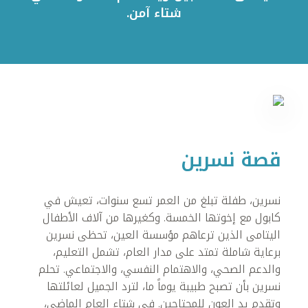
شتاء آمن.
قصة نسرين
نسرين، طفلة تبلغ من العمر تسع سنوات، تعيش في
كابول مع إخوتها الخمسة. وكغيرها من آلاف الأطفال
اليتامى الذين ترعاهم مؤسسة العين، تحظى نسرين
برعاية شاملة تمتد على مدار العام، تشمل التعليم،
والدعم الصحي، والاهتمام النفسي، والاجتماعي. تحلم
نسرين بأن تصبح طبيبة يوماً ما، لترد الجميل لعائلتها
وتقدم يد العون للمحتاجين. في شتاء العام الماضي،