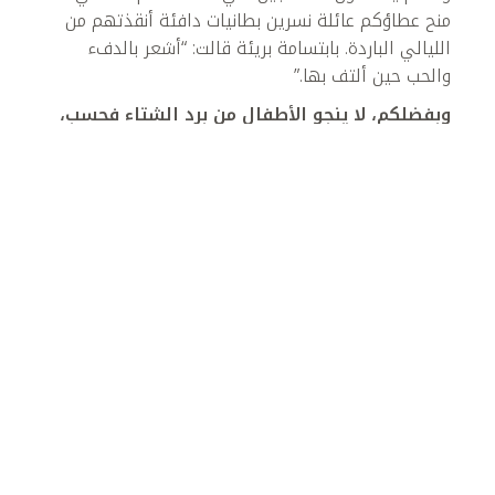
منح عطاؤكم عائلة نسرين بطانيات دافئة أنقذتهم من
الليالي الباردة. بابتسامة بريئة قالت: “أشعر بالدفء
والحب حين ألتف بها.”
وبفضلكم، لا ينجو الأطفال من برد الشتاء فحسب،
بل يجدون أيضاً الأمان، والدعم، والأمل في مستقبل
مشرف ينمو معهم عاماً بعد عام.
أثر عطاؤكم في شتاء العام
الماضي
بفضل عطائكم، تمكنا معاً من حماية آلاف
الأطفال خلال شتاء العام الماضي، وتخفيف