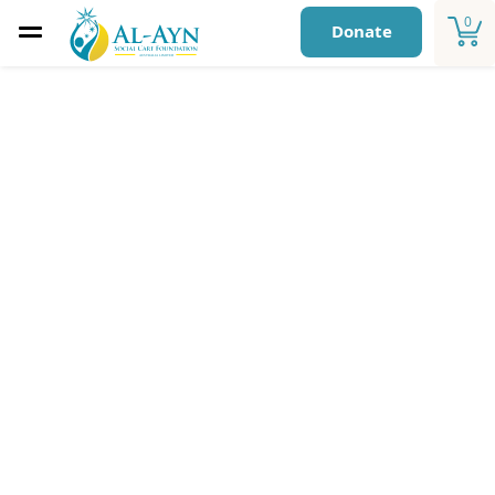
0
Donate