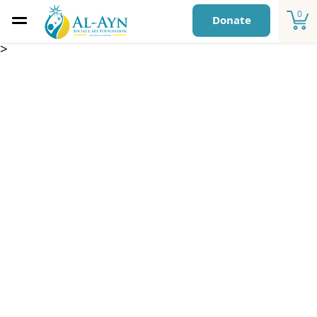
0
Donate
>
Sponsorship
Payment