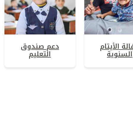
لة الأيتام
دعم صندوق
السنوية
التعليم