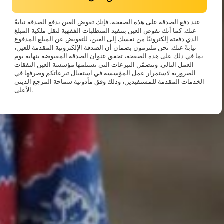
عند دفع الصدقة على هذه الصفحة، فإنك تفوض العين بدفع الصدقة نيابةً
عنك. كما أنك تفوض العين بتنفيذ المتطلبات الفقهية لنقل ملكية المبلغ
الذي دفعته إلكترونيًا من نفسك إلى العين، للتعويض عن المبلغ المدفوع
نيابةً عنك. نحن ملتزمون بضمان أن الصدقة الإلكترونية المقدمة للعين،
بما في ذلك على هذه الصفحة، تحقق عنوان الصدقة المقبوضة بنهاية يوم
العمل التالي. وتتضمّن التبرعات التي تستلمها مؤسسة العين النفقات
الضرورية لاستمرار عمل المؤسسة في استقبال تبرعاتكم وصرفها في
الخدمات المقدمة للمستفيدين، وذلك وفق مأذونية سماحة المرجع الديني
الأعلى.