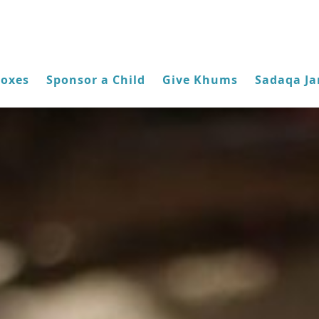
Boxes
Sponsor a Child
Give Khums
Sadaqa Ja