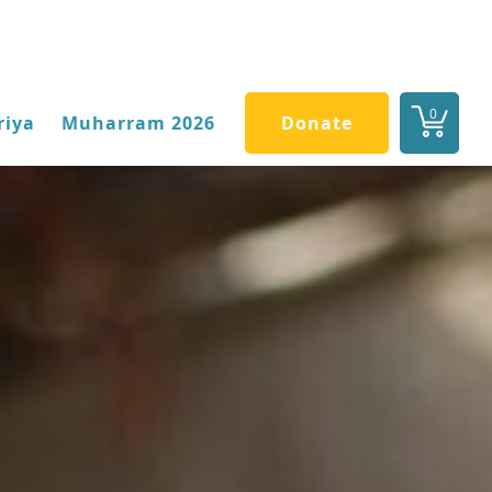
0
riya
Muharram 2026
Donate